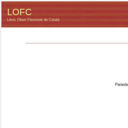
LOFC
Lèxic Obert Flexionat de Català
Paraula