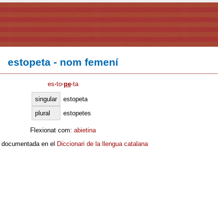
estopeta - nom femení
es
·
to
·
pe
·
ta
singular
estopeta
plural
estopetes
Flexionat com:
abietina
 documentada en el
Diccionari de la llengua catalana