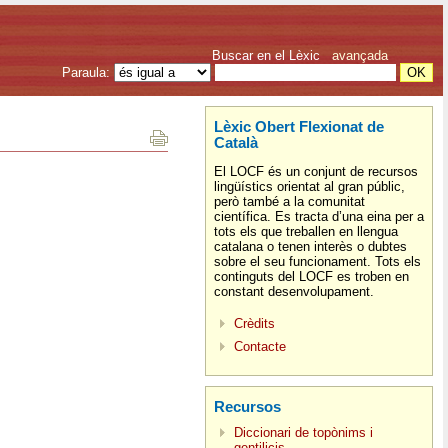
Buscar en el Lèxic
avançada
Paraula:
Lèxic Obert Flexionat de
Català
El LOCF és un conjunt de recursos
lingüístics orientat al gran públic,
però també a la comunitat
científica. Es tracta d’una eina per a
tots els que treballen en llengua
catalana o tenen interès o dubtes
sobre el seu funcionament. Tots els
continguts del LOCF es troben en
constant desenvolupament.
Crèdits
Contacte
Recursos
Diccionari de topònims i
gentilicis