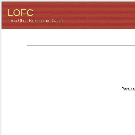
LOFC
Lèxic Obert Flexionat de Català
Paraula