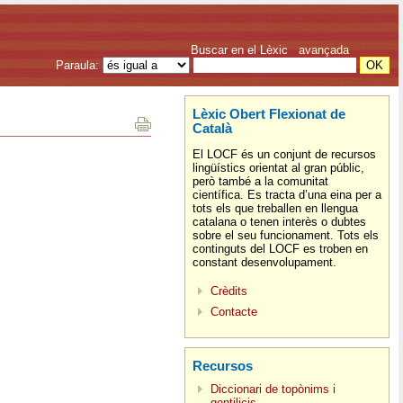
Buscar en el Lèxic
avançada
Paraula:
Lèxic Obert Flexionat de
Català
El LOCF és un conjunt de recursos
lingüístics orientat al gran públic,
però també a la comunitat
científica. Es tracta d’una eina per a
tots els que treballen en llengua
catalana o tenen interès o dubtes
sobre el seu funcionament. Tots els
continguts del LOCF es troben en
constant desenvolupament.
Crèdits
Contacte
Recursos
Diccionari de topònims i
gentilicis