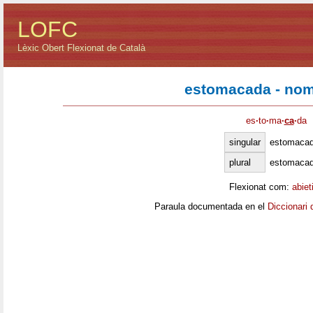
LOFC
Lèxic Obert Flexionat de Català
estomacada - nom
es
·
to
·
ma
·
ca
·
da
singular
estomaca
plural
estomaca
Flexionat com:
abiet
Paraula documentada en el
Diccionari 