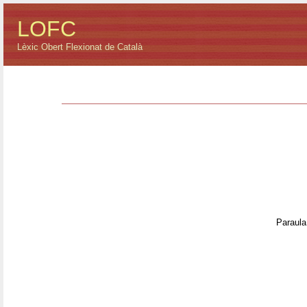
LOFC
Lèxic Obert Flexionat de Català
Paraula