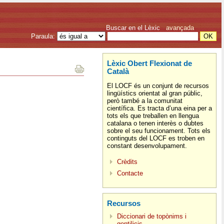
Buscar en el Lèxic
avançada
Paraula:
Lèxic Obert Flexionat de
Català
El LOCF és un conjunt de recursos
lingüístics orientat al gran públic,
però també a la comunitat
científica. Es tracta d’una eina per a
tots els que treballen en llengua
catalana o tenen interès o dubtes
sobre el seu funcionament. Tots els
continguts del LOCF es troben en
constant desenvolupament.
Crèdits
Contacte
Recursos
Diccionari de topònims i
gentilicis