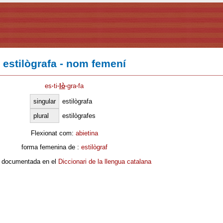
estilògrafa - nom femení
es
·
ti
·
lò
·
gra
·
fa
singular
estilògrafa
plural
estilògrafes
Flexionat com:
abietina
forma femenina de :
estilògraf
 documentada en el
Diccionari de la llengua catalana