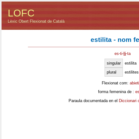
LOFC
Lèxic Obert Flexionat de Català
estilita - nom 
es
·
ti
·
li
·
ta
singular
estilita
plural
estilites
Flexionat com:
abiet
forma femenina de :
es
Paraula documentada en el
Diccionari 