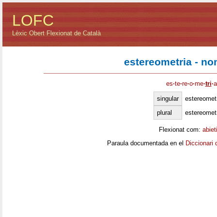
LOFC
Lèxic Obert Flexionat de Català
estereometria - n
es
·
te
·
re
·
o
·
me
·
tri
·
a
singular
estereomet
plural
estereomet
Flexionat com:
abiet
Paraula documentada en el
Diccionari 