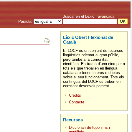
Buscar en el Lèxic
avançada
Paraula:
Lèxic Obert Flexionat de
Català
El LOCF és un conjunt de recursos
lingüístics orientat al gran públic,
però també a la comunitat
científica. Es tracta d’una eina per a
tots els que treballen en llengua
catalana o tenen interès o dubtes
sobre el seu funcionament. Tots els
continguts del LOCF es troben en
constant desenvolupament.
Crèdits
Contacte
Recursos
Diccionari de topònims i
gentilicis