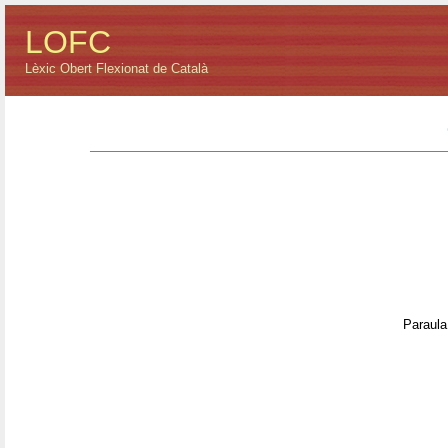
LOFC
Lèxic Obert Flexionat de Català
Paraula