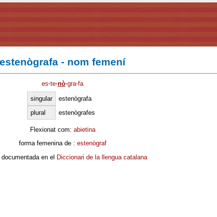
estenògrafa - nom femení
es
·
te
·
nò
·
gra
·
fa
singular
estenògrafa
plural
estenògrafes
Flexionat com:
abietina
forma femenina de :
estenògraf
 documentada en el
Diccionari de la llengua catalana