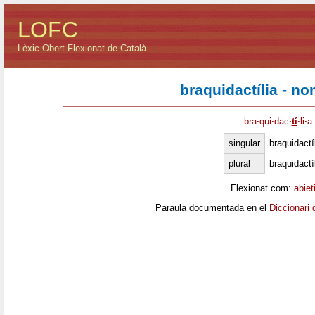
LOFC
Lèxic Obert Flexionat de Català
braquidactília - n
bra
·
qui
·
dac
·
tí
·
li
·
a
singular
braquidactí
plural
braquidactí
Flexionat com:
abiet
Paraula documentada en el
Diccionari 