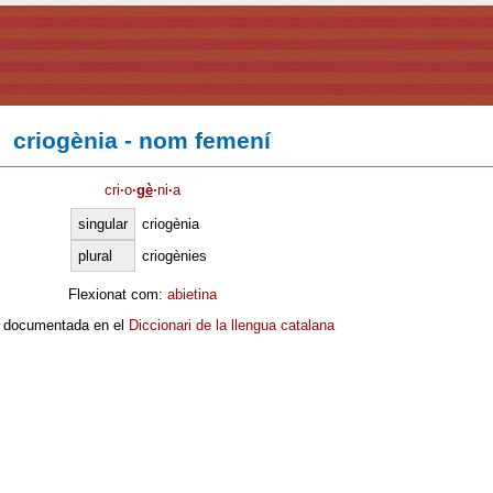
criogènia - nom femení
cri
·
o
·
gè
·
ni
·
a
singular
criogènia
plural
criogènies
Flexionat com:
abietina
 documentada en el
Diccionari de la llengua catalana