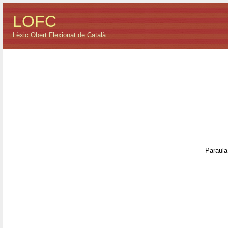
LOFC
Lèxic Obert Flexionat de Català
Paraula