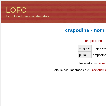
LOFC
Lèxic Obert Flexionat de Català
crapodina - nom
cra
·
po
·
di
·
na
singular
crapodin
plural
crapodin
Flexionat com:
abiet
Paraula documentada en el
Diccionari 