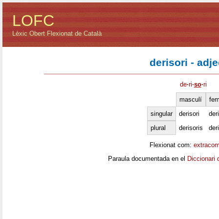
LOFC
Lèxic Obert Flexionat de Català
derisori - adje
de
·
ri
·
so
·
ri
masculí
fem
singular
derisori
der
plural
derisoris
der
Flexionat com:
extracom
Paraula documentada en el
Diccionari 