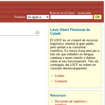
Buscar en el Lèxic
avançada
Paraula:
Lèxic Obert Flexionat de
Català
El LOCF és un conjunt de recursos
lingüístics orientat al gran públic,
però també a la comunitat
científica. Es tracta d’una eina per a
tots els que treballen en llengua
catalana o tenen interès o dubtes
sobre el seu funcionament. Tots els
continguts del LOCF es troben en
constant desenvolupament.
Crèdits
Contacte
Recursos
Diccionari de topònims i
gentilicis