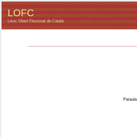
LOFC
Lèxic Obert Flexionat de Català
Paraula