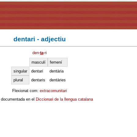
dentari - adjectiu
den
·
ta
·
ri
masculí
femení
singular
dentari
dentària
plural
dentaris
dentàries
Flexionat com:
extracomunitari
 documentada en el
Diccionari de la llengua catalana