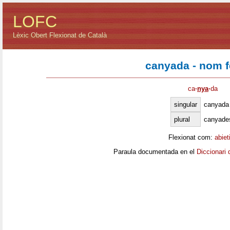
LOFC
Lèxic Obert Flexionat de Català
canyada - nom 
ca
·
nya
·
da
singular
canyada
plural
canyade
Flexionat com:
abiet
Paraula documentada en el
Diccionari 