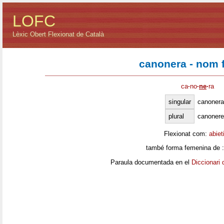
LOFC
Lèxic Obert Flexionat de Català
canonera - nom 
ca
·
no
·
ne
·
ra
singular
canonera
plural
canonere
Flexionat com:
abiet
també forma femenina de 
Paraula documentada en el
Diccionari 