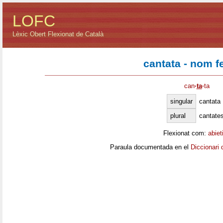
LOFC
Lèxic Obert Flexionat de Català
cantata - nom 
can
·
ta
·
ta
singular
cantata
plural
cantate
Flexionat com:
abiet
Paraula documentada en el
Diccionari 