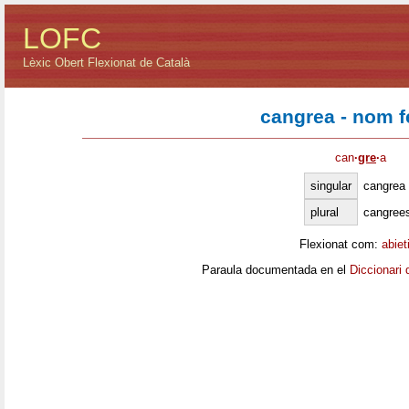
LOFC
Lèxic Obert Flexionat de Català
cangrea - nom 
can
·
gre
·
a
singular
cangrea
plural
cangree
Flexionat com:
abiet
Paraula documentada en el
Diccionari 