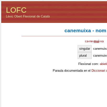
LOFC
Lèxic Obert Flexionat de Català
canemuixa - nom
ca
·
ne
·
mui
·
xa
singular
canemuix
plural
canemuix
Flexionat com:
abiet
Paraula documentada en el
Diccionari 