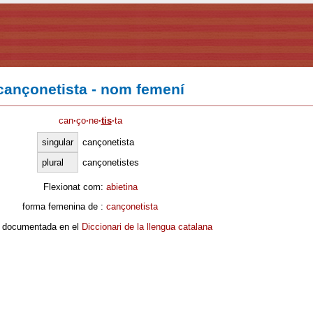
cançonetista - nom femení
can
·
ço
·
ne
·
tis
·
ta
singular
cançonetista
plural
cançonetistes
Flexionat com:
abietina
forma femenina de :
cançonetista
 documentada en el
Diccionari de la llengua catalana