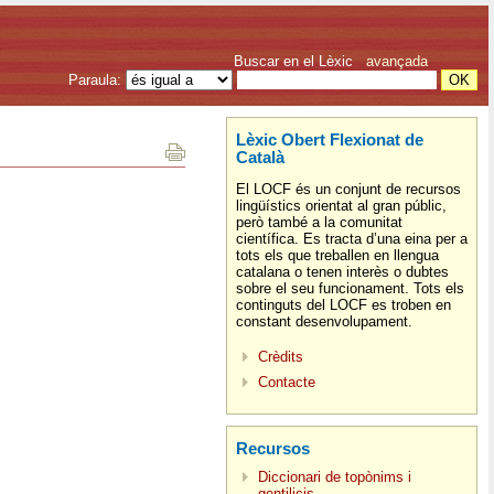
Buscar en el Lèxic
avançada
Paraula:
Lèxic Obert Flexionat de
Català
El LOCF és un conjunt de recursos
lingüístics orientat al gran públic,
però també a la comunitat
científica. Es tracta d’una eina per a
tots els que treballen en llengua
catalana o tenen interès o dubtes
sobre el seu funcionament. Tots els
continguts del LOCF es troben en
constant desenvolupament.
Crèdits
Contacte
Recursos
Diccionari de topònims i
gentilicis