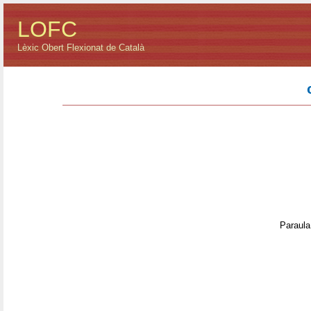
LOFC
Lèxic Obert Flexionat de Català
Paraula