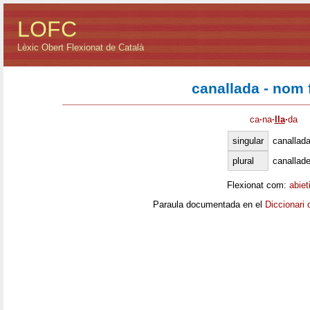
LOFC
Lèxic Obert Flexionat de Català
canallada - nom
ca
·
na
·
lla
·
da
singular
canallad
plural
canallad
Flexionat com:
abiet
Paraula documentada en el
Diccionari 