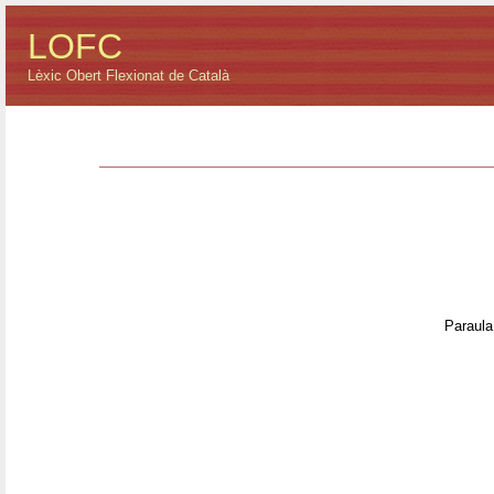
LOFC
Lèxic Obert Flexionat de Català
Paraula