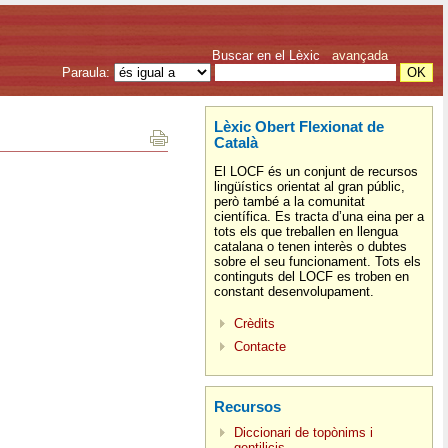
Buscar en el Lèxic
avançada
Paraula:
Lèxic Obert Flexionat de
Català
El LOCF és un conjunt de recursos
lingüístics orientat al gran públic,
però també a la comunitat
científica. Es tracta d’una eina per a
tots els que treballen en llengua
catalana o tenen interès o dubtes
sobre el seu funcionament. Tots els
continguts del LOCF es troben en
constant desenvolupament.
Crèdits
Contacte
Recursos
Diccionari de topònims i
gentilicis