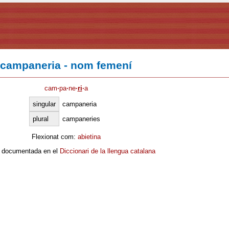
campaneria - nom femení
cam
·
pa
·
ne
·
ri
·
a
singular
campaneria
plural
campaneries
Flexionat com:
abietina
 documentada en el
Diccionari de la llengua catalana