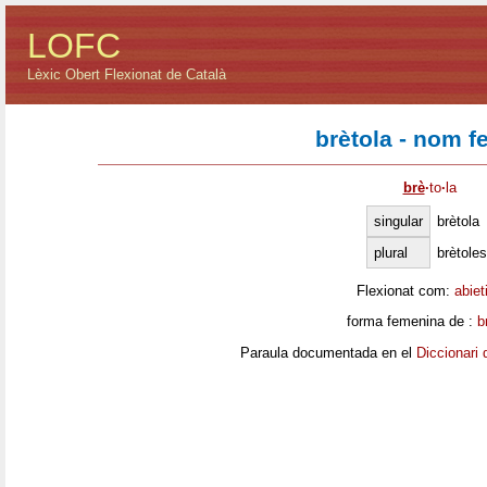
LOFC
Lèxic Obert Flexionat de Català
brètola - nom f
brè
·
to
·
la
singular
brètola
plural
brètoles
Flexionat com:
abiet
forma femenina de :
b
Paraula documentada en el
Diccionari 