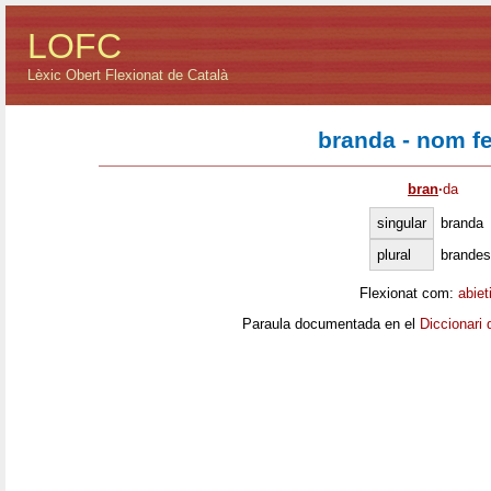
LOFC
Lèxic Obert Flexionat de Català
branda - nom f
bran
·
da
singular
branda
plural
brandes
Flexionat com:
abiet
Paraula documentada en el
Diccionari 