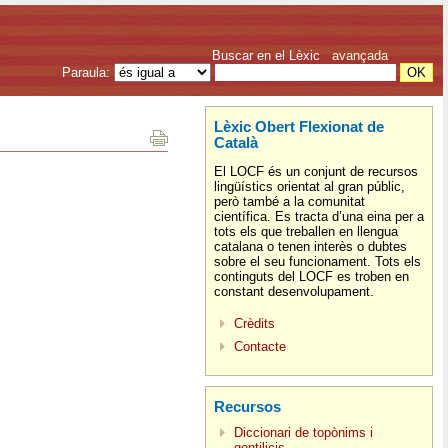
Buscar en el Lèxic
avançada
Paraula:
Lèxic Obert Flexionat de
Català
El LOCF és un conjunt de recursos
lingüístics orientat al gran públic,
però també a la comunitat
científica. Es tracta d’una eina per a
tots els que treballen en llengua
catalana o tenen interès o dubtes
sobre el seu funcionament. Tots els
continguts del LOCF es troben en
constant desenvolupament.
Crèdits
Contacte
Recursos
Diccionari de topònims i
gentilicis