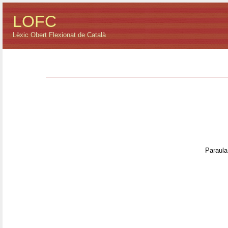
LOFC
Lèxic Obert Flexionat de Català
Paraula