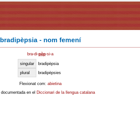
bradipèpsia - nom femení
bra
·
di
·
pèp
·
si
·
a
singular
bradipèpsia
plural
bradipèpsies
Flexionat com:
abietina
 documentada en el
Diccionari de la llengua catalana