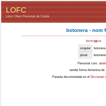
LOFC
Lèxic Obert Flexionat de Català
botonera - nom 
bo
·
to
·
ne
·
ra
singular
botonera
plural
botonere
Flexionat com:
abiet
també forma femenina de 
Paraula documentada en el
Diccionari 