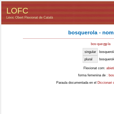
LOFC
Lèxic Obert Flexionat de Català
bosquerola - nom
bos
·
que
·
ro
·
la
singular
bosquerol
plural
bosquerol
Flexionat com:
abiet
forma femenina de :
bos
Paraula documentada en el
Diccionari 