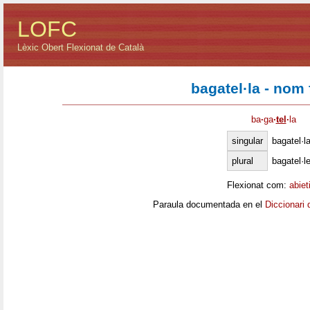
LOFC
Lèxic Obert Flexionat de Català
bagatel·la - nom
ba
·
ga
·
tel
·
la
singular
bagatel·l
plural
bagatel·l
Flexionat com:
abiet
Paraula documentada en el
Diccionari 