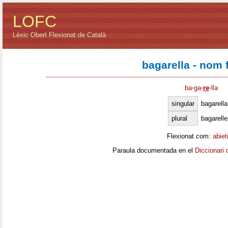
LOFC
Lèxic Obert Flexionat de Català
bagarella - nom 
ba
·
ga
·
re
·
lla
singular
bagarella
plural
bagarell
Flexionat com:
abiet
Paraula documentada en el
Diccionari 