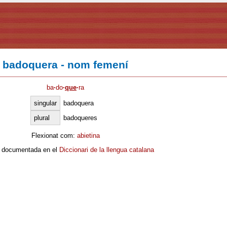
badoquera - nom femení
ba
·
do
·
que
·
ra
singular
badoquera
plural
badoqueres
Flexionat com:
abietina
 documentada en el
Diccionari de la llengua catalana