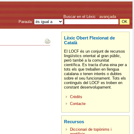
Buscar en el Lèxic
avançada
Paraula:
Lèxic Obert Flexionat de
Català
El LOCF és un conjunt de recursos
lingüístics orientat al gran públic,
però també a la comunitat
científica. Es tracta d’una eina per a
tots els que treballen en llengua
catalana o tenen interès o dubtes
sobre el seu funcionament. Tots els
continguts del LOCF es troben en
constant desenvolupament.
Crèdits
Contacte
Recursos
Diccionari de topònims i
gentilicis