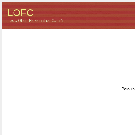
LOFC
Lèxic Obert Flexionat de Català
Paraula