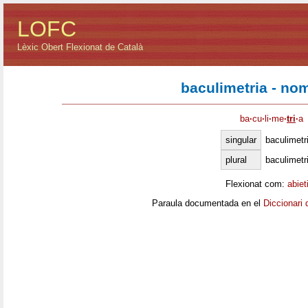
LOFC
Lèxic Obert Flexionat de Català
baculimetria - no
ba
·
cu
·
li
·
me
·
tri
·
a
singular
baculimetr
plural
baculimetr
Flexionat com:
abiet
Paraula documentada en el
Diccionari 