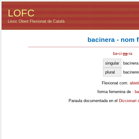
LOFC
Lèxic Obert Flexionat de Català
bacinera - nom 
ba
·
ci
·
ne
·
ra
singular
bacinera
plural
bacinere
Flexionat com:
abiet
forma femenina de :
ba
Paraula documentada en el
Diccionari 