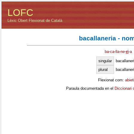
LOFC
Lèxic Obert Flexionat de Català
bacallaneria - no
ba
·
ca
·
lla
·
ne
·
ri
·
a
singular
bacallaner
plural
bacallaner
Flexionat com:
abiet
Paraula documentada en el
Diccionari 