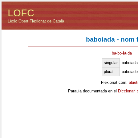
LOFC
Lèxic Obert Flexionat de Català
baboiada - nom 
ba
·
bo
·
ia
·
da
singular
baboiada
plural
baboiade
Flexionat com:
abiet
Paraula documentada en el
Diccionari 