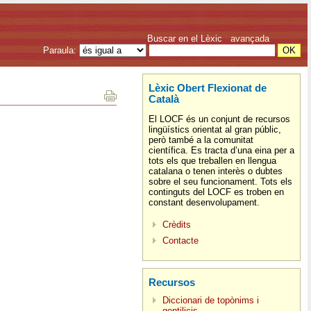
Buscar en el Lèxic
avançada
Paraula:
Lèxic Obert Flexionat de
Català
El LOCF és un conjunt de recursos
lingüístics orientat al gran públic,
però també a la comunitat
científica. Es tracta d’una eina per a
tots els que treballen en llengua
catalana o tenen interès o dubtes
sobre el seu funcionament. Tots els
continguts del LOCF es troben en
constant desenvolupament.
Crèdits
Contacte
Recursos
Diccionari de topònims i
gentilicis