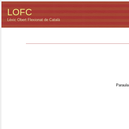
LOFC
Lèxic Obert Flexionat de Català
Paraula