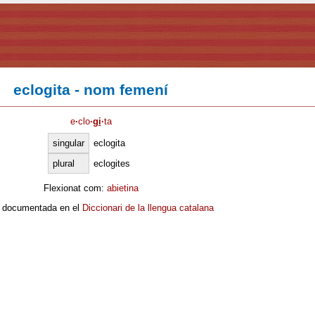
eclogita - nom femení
e
·
clo
·
gi
·
ta
singular
eclogita
plural
eclogites
Flexionat com:
abietina
 documentada en el
Diccionari de la llengua catalana