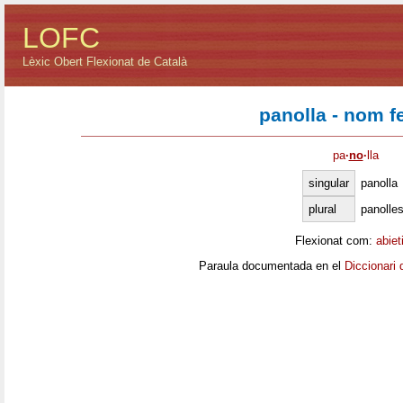
LOFC
Lèxic Obert Flexionat de Català
panolla - nom 
pa
·
no
·
lla
singular
panolla
plural
panolle
Flexionat com:
abiet
Paraula documentada en el
Diccionari 