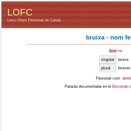
LOFC
Lèxic Obert Flexionat de Català
bruixa - nom f
brui
·
xa
singular
bruixa
plural
bruixes
Flexionat com:
abiet
Paraula documentada en el
Diccionari 