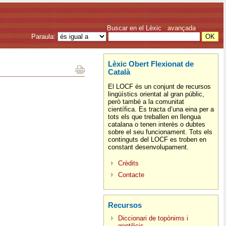
Buscar en el Lèxic
avançada
Paraula:
Lèxic Obert Flexionat de
Català
El LOCF és un conjunt de recursos
lingüístics orientat al gran públic,
però també a la comunitat
científica. Es tracta d’una eina per a
tots els que treballen en llengua
catalana o tenen interès o dubtes
sobre el seu funcionament. Tots els
continguts del LOCF es troben en
constant desenvolupament.
Crèdits
Contacte
Recursos
Diccionari de topònims i
gentilicis