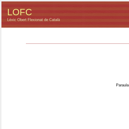
LOFC
Lèxic Obert Flexionat de Català
Paraula