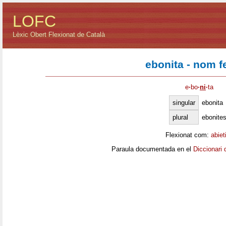
LOFC
Lèxic Obert Flexionat de Català
ebonita - nom 
e
·
bo
·
ni
·
ta
singular
ebonita
plural
ebonite
Flexionat com:
abiet
Paraula documentada en el
Diccionari 