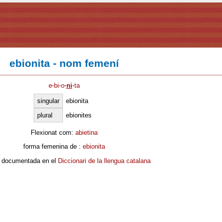
ebionita - nom femení
e
·
bi
·
o
·
ni
·
ta
singular
ebionita
plural
ebionites
Flexionat com:
abietina
forma femenina de :
ebionita
 documentada en el
Diccionari de la llengua catalana