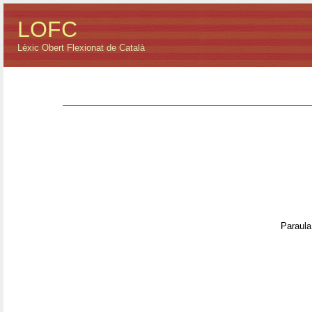
LOFC
Lèxic Obert Flexionat de Català
Paraula