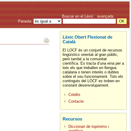
Buscar en el Lèxic
avançada
Paraula:
Lèxic Obert Flexionat de
Català
El LOCF és un conjunt de recursos
lingüístics orientat al gran públic,
però també a la comunitat
científica. Es tracta d’una eina per a
tots els que treballen en llengua
catalana o tenen interès o dubtes
sobre el seu funcionament. Tots els
continguts del LOCF es troben en
constant desenvolupament.
Crèdits
Contacte
Recursos
Diccionari de topònims i
gentilicis