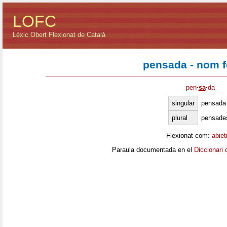
LOFC
Lèxic Obert Flexionat de Català
pensada - nom 
pen
·
sa
·
da
singular
pensada
plural
pensade
Flexionat com:
abiet
Paraula documentada en el
Diccionari 