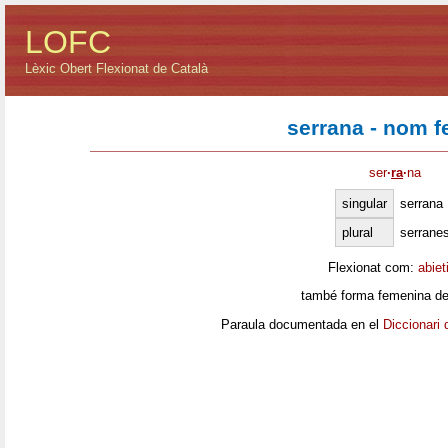
LOFC
Lèxic Obert Flexionat de Català
serrana - nom 
ser
·
ra
·
na
singular
serrana
plural
serrane
Flexionat com:
abiet
també forma femenina de
Paraula documentada en el
Diccionari 