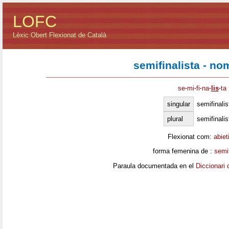
LOFC
Lèxic Obert Flexionat de Català
semifinalista - no
se
·
mi
·
fi
·
na
·
lis
·
ta
singular
semifinalis
plural
semifinalis
Flexionat com:
abiet
forma femenina de :
semif
Paraula documentada en el
Diccionari 