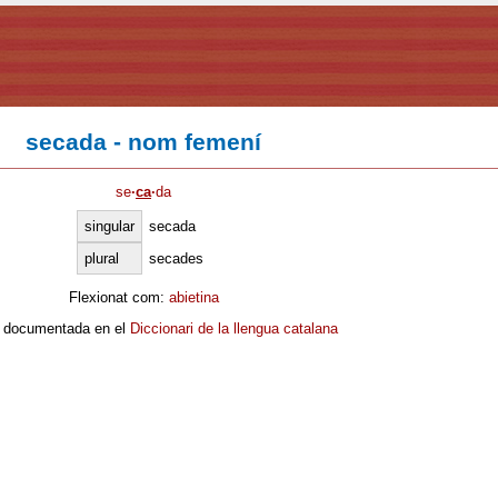
secada - nom femení
se
·
ca
·
da
singular
secada
plural
secades
Flexionat com:
abietina
 documentada en el
Diccionari de la llengua catalana