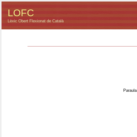
LOFC
Lèxic Obert Flexionat de Català
Paraula