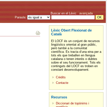
Buscar en el Lèxic
avançada
Paraula:
Lèxic Obert Flexionat de
Català
El LOCF és un conjunt de recursos
lingüístics orientat al gran públic,
però també a la comunitat
científica. Es tracta d’una eina per a
tots els que treballen en llengua
catalana o tenen interès o dubtes
sobre el seu funcionament. Tots els
continguts del LOCF es troben en
constant desenvolupament.
Crèdits
Contacte
Recursos
Diccionari de topònims i
gentilicis