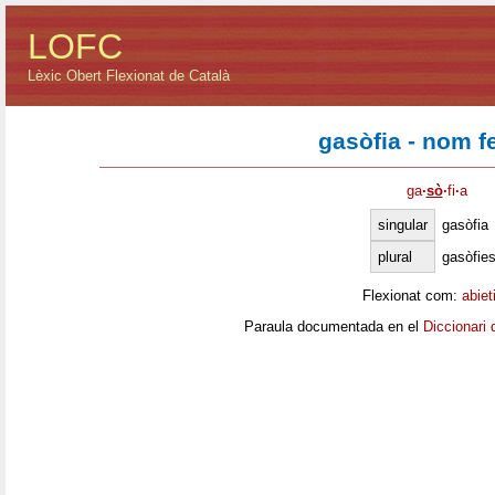
LOFC
Lèxic Obert Flexionat de Català
gasòfia - nom 
ga
·
sò
·
fi
·
a
singular
gasòfia
plural
gasòfie
Flexionat com:
abiet
Paraula documentada en el
Diccionari 