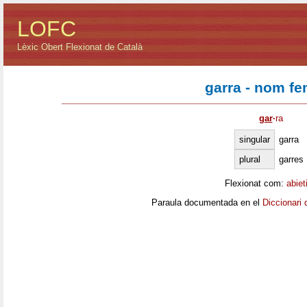
LOFC
Lèxic Obert Flexionat de Català
garra - nom f
gar
·
ra
singular
garra
plural
garres
Flexionat com:
abiet
Paraula documentada en el
Diccionari 