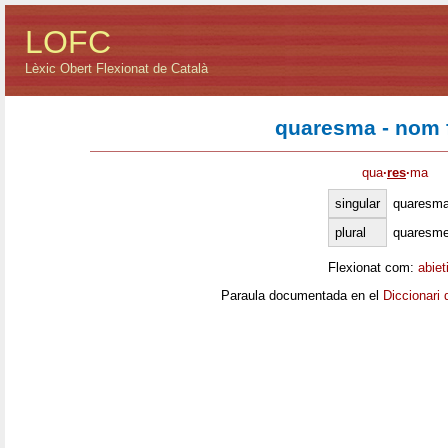
LOFC
Lèxic Obert Flexionat de Català
quaresma - nom 
qua
·
res
·
ma
singular
quaresm
plural
quaresm
Flexionat com:
abiet
Paraula documentada en el
Diccionari 