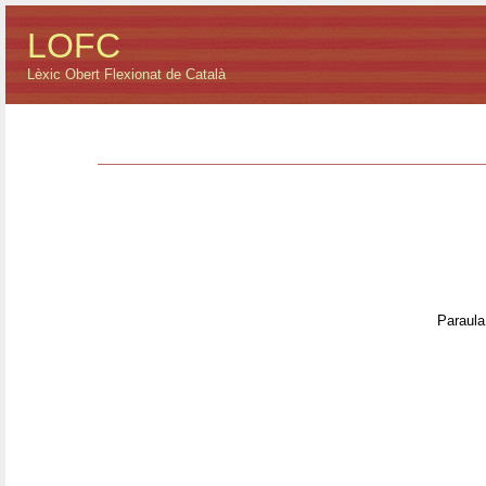
LOFC
Lèxic Obert Flexionat de Català
Paraula