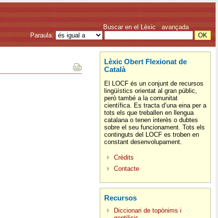
Buscar en el Lèxic
avançada
Paraula:
Lèxic Obert Flexionat de
Català
El LOCF és un conjunt de recursos
lingüístics orientat al gran públic,
però també a la comunitat
científica. Es tracta d’una eina per a
tots els que treballen en llengua
catalana o tenen interès o dubtes
sobre el seu funcionament. Tots els
continguts del LOCF es troben en
constant desenvolupament.
Crèdits
Contacte
Recursos
Diccionari de topònims i
gentilicis