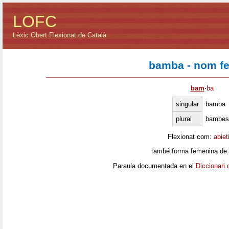
LOFC
Lèxic Obert Flexionat de Català
bamba - nom f
bam
·
ba
singular
bamba
plural
bambes
Flexionat com:
abiet
també forma femenina de
Paraula documentada en el
Diccionari 