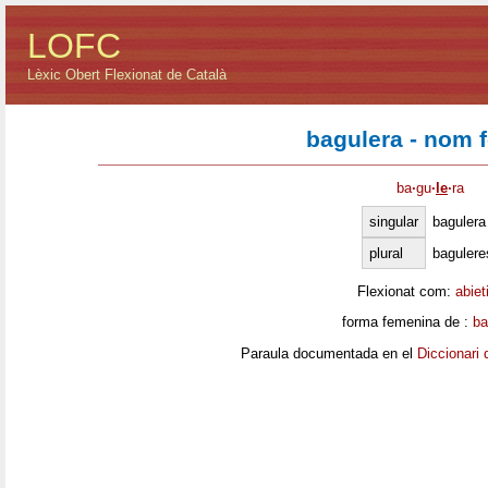
LOFC
Lèxic Obert Flexionat de Català
bagulera - nom 
ba
·
gu
·
le
·
ra
singular
bagulera
plural
bagulere
Flexionat com:
abiet
forma femenina de :
ba
Paraula documentada en el
Diccionari 