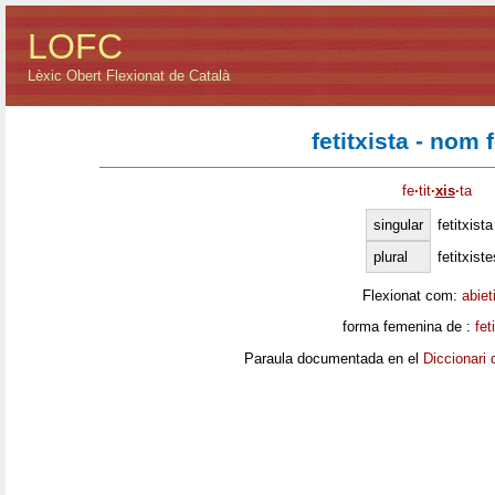
LOFC
Lèxic Obert Flexionat de Català
fetitxista - nom
fe
·
tit
·
xis
·
ta
singular
fetitxista
plural
fetitxiste
Flexionat com:
abiet
forma femenina de :
fet
Paraula documentada en el
Diccionari 