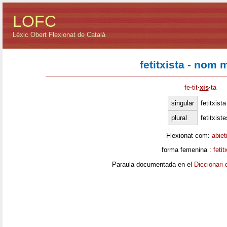
LOFC
Lèxic Obert Flexionat de Català
fetitxista - nom 
fe
·
tit
·
xis
·
ta
singular
fetitxista
plural
fetitxiste
Flexionat com:
abiet
forma femenina :
fetit
Paraula documentada en el
Diccionari 